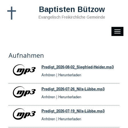
Baptisten Bützow
Evangelisch Freikirchliche Gemeinde
Toggle
naviga
Aufnahmen
Predigt_2026-08-02_Siegfried-Heider.mp3
Anhören
|
Herunterladen
Predigt_2026-07-26_Nils-Lübbe.mp3
Anhören
|
Herunterladen
Predigt_2026-07-19_Nils-Lübbe.mp3
Anhören
|
Herunterladen