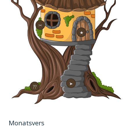
✂
★
➤
⁇
Monatsvers