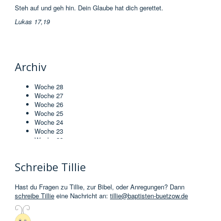
Steh auf und geh hin. Dein Glaube hat dich gerettet.
Lukas 17,19
Archiv
Woche 28
Woche 27
Woche 26
Woche 25
Woche 24
Woche 23
Woche 22
Woche 21
Woche 20
Schreibe Tillie
Woche 19
Woche 18
Woche 17
Hast du Fragen zu Tillie, zur Bibel, oder Anregungen? Dann
Woche 16
schreibe Tillie
eine Nachricht an:
tillie@baptisten-buetzow.de
Woche 15
Woche 14
Woche 13