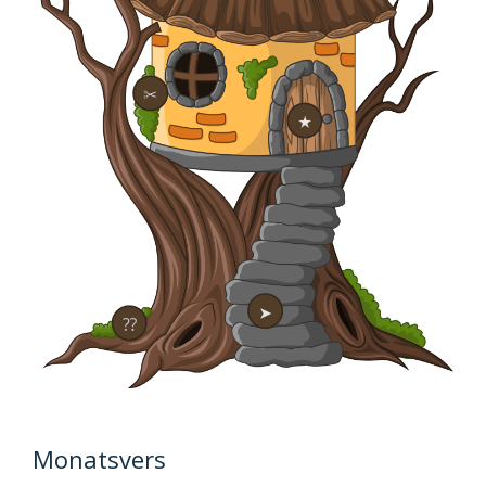
✂
★
➤
⁇
Monatsvers