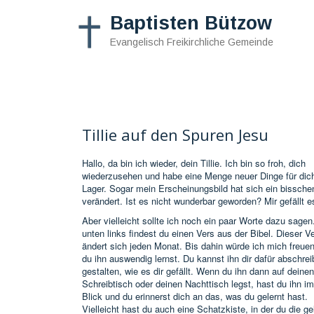
Baptisten Bützow
Evangelisch Freikirchliche Gemeinde
START
PREDIGTEN
TERMINE
KONTAKT
Tillie auf den Spuren Jesu
Hallo, da bin ich wieder, dein Tillie. Ich bin so froh, dich
wiederzusehen und habe eine Menge neuer Dinge für dic
Lager. Sogar mein Erscheinungsbild hat sich ein bissche
verändert. Ist es nicht wunderbar geworden? Mir gefällt e
Aber vielleicht sollte ich noch ein paar Worte dazu sagen
unten links findest du einen Vers aus der Bibel. Dieser V
ändert sich jeden Monat. Bis dahin würde ich mich freue
du ihn auswendig lernst. Du kannst ihn dir dafür abschre
gestalten, wie es dir gefällt. Wenn du ihn dann auf deinen
Schreibtisch oder deinen Nachttisch legst, hast du ihn i
Blick und du erinnerst dich an das, was du gelernt hast.
Vielleicht hast du auch eine Schatzkiste, in der du die ge