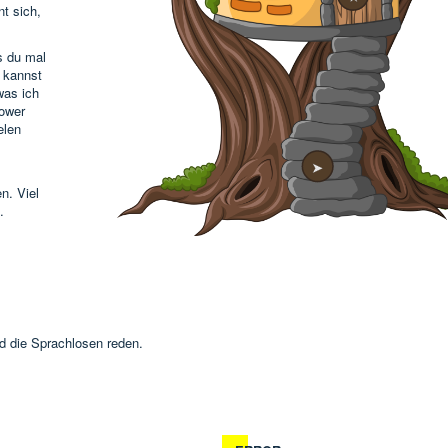
t sich,
s du mal
 kannst
was ich
zower
elen
➤
n. Viel
.
d die Sprachlosen reden.