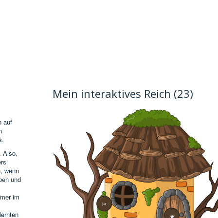
Mein interaktives Reich (23)
h auf
n
s.
. Also,
ers
n, wenn
iben und
mmer im
✂
lernten
★