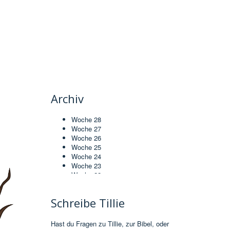
Archiv
Woche 28
Woche 27
Woche 26
Woche 25
Woche 24
Woche 23
Woche 22
Woche 21
Woche 20
Schreibe Tillie
Woche 19
Woche 18
Woche 17
Hast du Fragen zu Tillie, zur Bibel, oder