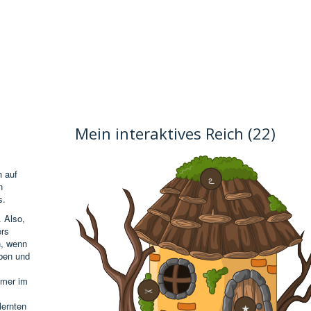
Mein interaktives Reich (22)
h auf
ఽ
n
s.
. Also,
ers
n, wenn
iben und
mmer im
✂
lernten
★