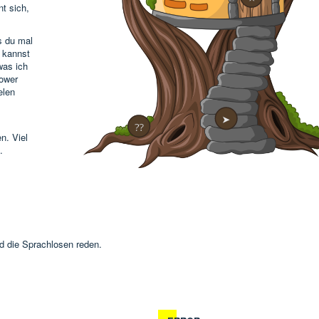
t sich,
s du mal
 kannst
was ich
zower
elen
➤
⁇
n. Viel
.
d die Sprachlosen reden.