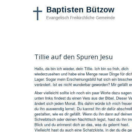
Baptisten Bützow
Evangelisch Freikirchliche Gemeinde
START
PREDIGTEN
TERMINE
KONTAKT
Tillie auf den Spuren Jesu
Hallo, da bin ich wieder, dein Tillie. Ich bin so froh, dich
wiederzusehen und habe eine Menge neuer Dinge für dic
Lager. Sogar mein Erscheinungsbild hat sich ein bissche
verändert. Ist es nicht wunderbar geworden? Mir gefällt e
Aber vielleicht sollte ich noch ein paar Worte dazu sagen
unten links findest du einen Vers aus der Bibel. Dieser V
ändert sich jeden Monat. Bis dahin würde ich mich freue
du ihn auswendig lernst. Du kannst ihn dir dafür abschre
gestalten, wie es dir gefällt. Wenn du ihn dann auf deinen
Schreibtisch oder deinen Nachttisch legst, hast du ihn i
Blick und du erinnerst dich an das, was du gelernt hast.
Vielleicht hast du auch eine Schatzkiste, in der du die ge