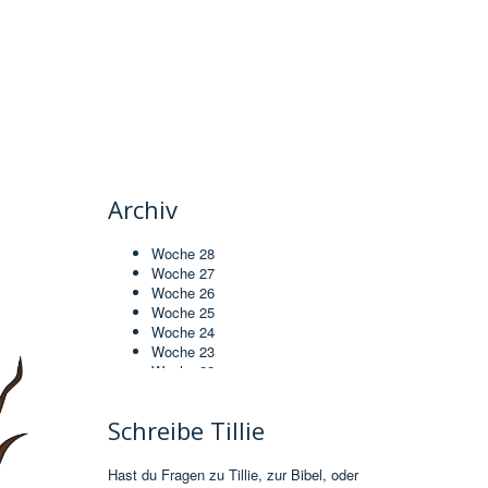
Archiv
Woche 28
Woche 27
Woche 26
Woche 25
Woche 24
Woche 23
Woche 22
Woche 21
Woche 20
Schreibe Tillie
Woche 19
Woche 18
Woche 17
Hast du Fragen zu Tillie, zur Bibel, oder